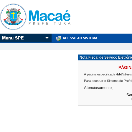
Nota Fiscal de Serviço Eletrôni
PÁGI
A página especificada
/itbi/infor
Para acessar o Sistema de Prefei
Atenciosamente,
Se