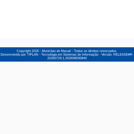
Copyright
2026
- Município de Macaé - Todos os direitos reservados.
Desenvolvido por TIPLAN - Tecnologia em Sistemas de Informação - Versão:
RELEASE#R-
20260729.1.202608030840